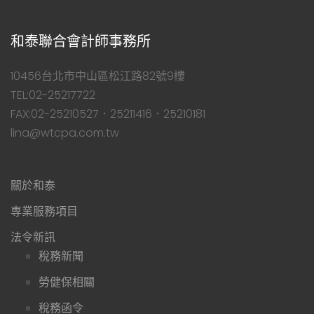
和泰聯合會計師事務所
10456台北市中山區松江路82號9樓
TEL:02-25217722
FAX:02-25210527．25211416．25210181
lina@wtcpa.com.tw
關於和泰
専業服務項目
法令新訊
稅務新聞
勞健保相關
稅務函令