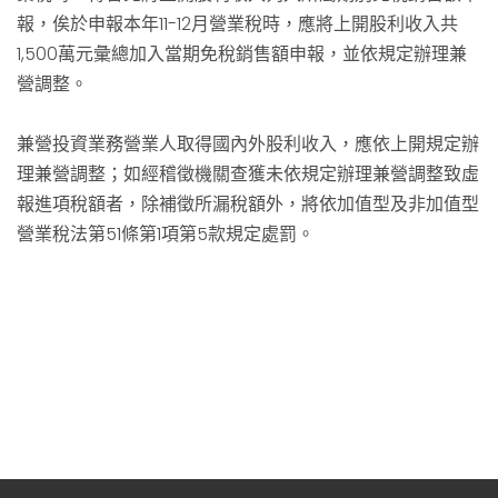
報，俟於申報本年11-12月營業稅時，應將上開股利收入共
1,500萬元彙總加入當期免稅銷售額申報，並依規定辦理兼
營調整。
兼營投資業務營業人取得國內外股利收入，應依上開規定辦
理兼營調整；如經稽徵機關查獲未依規定辦理兼營調整致虛
報進項稅額者，除補徵所漏稅額外，將依加值型及非加值型
營業稅法第51條第1項第5款規定處罰。