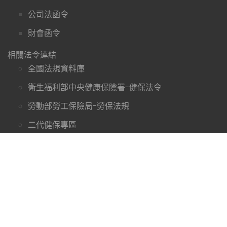
公司法函令
財會函令
相關法令連結
全國法規資料庫
衛生福利部中央健康保險署-健保法令
勞動部勞工保險局-勞保法規
二代健保專區
財政部賦稅署
和泰花絮
聯絡和泰