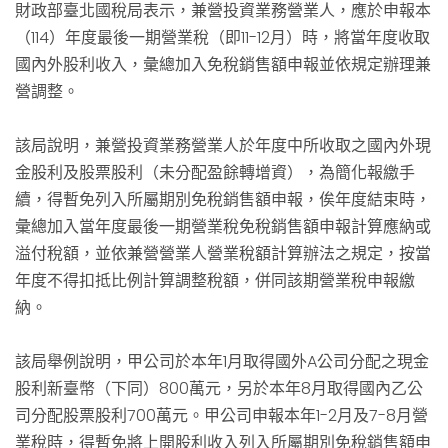
財政部臺北國稅局表示，兼營投資業務營業人，應於申報本
（114）年度最後一期營業稅（即11-12月）時，將當年度收取
國內外股利收入，彙總加入免稅銷售額申報並依規定辦理兼
營調整。
該局說明，兼營投資業務營業人於年度中所收取之國內外現
金股利及股票股利（未分配盈餘轉增資），為簡化報繳手
續，得暫免列入所屬期別免稅銷售額申報，俟年度結束時，
彙總加入當年度最後一期營業稅免稅銷售額申報計算應納或
溢付稅額，並依兼營營業人營業稅額計算辦法之規定，按當
年度不得扣抵比例計算調整稅額，併同該期營業稅申報繳
納。
該局舉例說明，甲公司於本年1月取得國外A公司分配之現金
股利新臺幣（下同）800萬元，另於本年8月取得國內乙公
司分配股票股利700萬元。甲公司申報本年1-2月及7-8月營
業稅時，得暫免將上開股利收入列入所屬期別免稅銷售額申