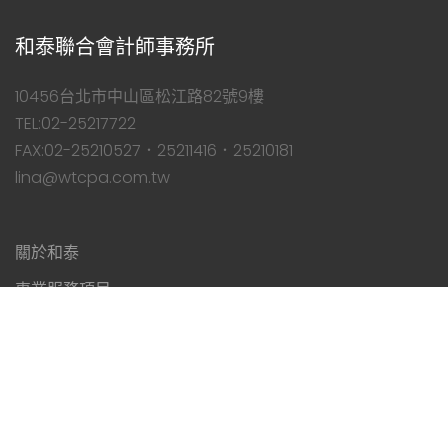
和泰聯合會計師事務所
10456台北市中山區松江路82號9樓
TEL:02-25217722
FAX:02-25210527．25211416．25210181
lina@wtcpa.com.tw
關於和泰
専業服務項目
法令新訊
稅務新聞
勞健保相關
稅務函令