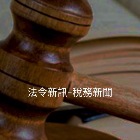
法令新訊-稅務新聞